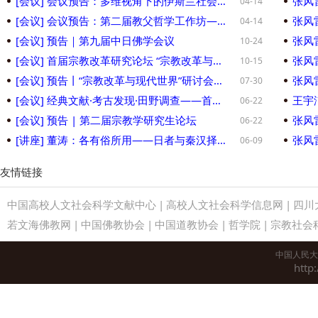
[会议] 会议预告：多维视角下的伊斯兰社会与文化研讨会
04-14
[会议] 会议预告：第二届教父哲学工作坊——“奥古斯丁与哲学史”
04-14
[会议] 预告｜第九届中日佛学会议
10-24
[会议] 首届宗教改革研究论坛 “宗教改革与现代世界”议程
张风
10-15
[会议] 预告丨“宗教改革与现代世界”研讨会（10月17—19日）
07-30
[会议] 经典文献·考古发现·田野调查——首届交叉学科与多元视野中的道教前沿研究学术工作坊
06-22
[会议] 预告 | 第二届宗教学研究生论坛
06-22
[讲座] 董涛：各有俗所用——日者与秦汉择日习俗
06-09
友情链接
中国高校人文社会科学文献中心
|
高校人文社会科学信息网
|
四川
若文海佛教网
|
中国佛教协会
|
中国道教协会
|
哲学院
|
宗教社会
中国人民大
http: