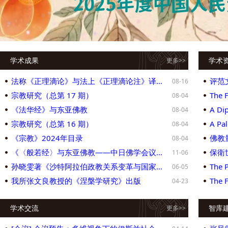
度与我国宗教中国化”研讨活动在四川峨眉山市举行
学术成果
学术
更多>>
法称《正理滴论》与法上《正理滴论注》译注与研究
08-16
宗教研究（总第 17 期）
08-04
《法华经》与东亚佛教
08-04
宗教研究（总第 16 期）
08-04
《宗教》2024年目录
佛教量
08-04
《〈般若经〉与东亚佛教——中日佛学会议论文集》
保衛
11-06
孙晓雯著《沙特阿拉伯政教关系变革与国家现代化进程》出版
06-05
我所张文良教授的《涅槃学研究》出版
04-23
学术交流
智库
更多>>