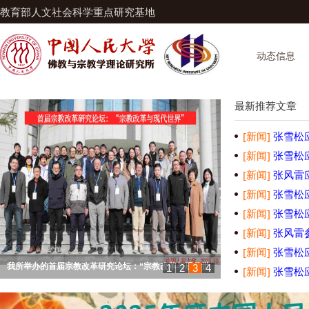
教育部人文社会科学重点研究基地
动态信息
最新推荐文章
[新闻]
张雪松
[新闻]
张雪松
[新闻]
张风雷
[新闻]
张雪松
[新闻]
张雪松
[新闻]
张风雷
[新闻]
张雪松
1
2
3
4
[新闻]
张雪松
我所举办的首届宗教改革研究论坛：“宗教改革与现代世
第三届中国人民大学宗教学专业论坛在广州成功举办
第九届中日佛学会议在中国人民大学举行
我所与四川省民族宗教委员会联合举办的“宗教自我管理制
界”研讨会在中国人民大学举行