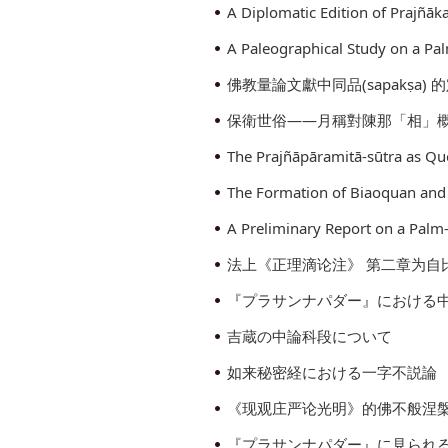
佛教量論文獻中同品(sapakṣa) 
保衛世俗——月稱對陳那「相」
The Prajñāpāramitā-sūtra as Qu
法上《正理滴论注》 第二章为自
『プラサンナパダー』における
吉蔵の中論科段について
如来秘密経における一字不説論
《现观庄严论光明》的佛不般涅
『プラサンナパダー』に見られ