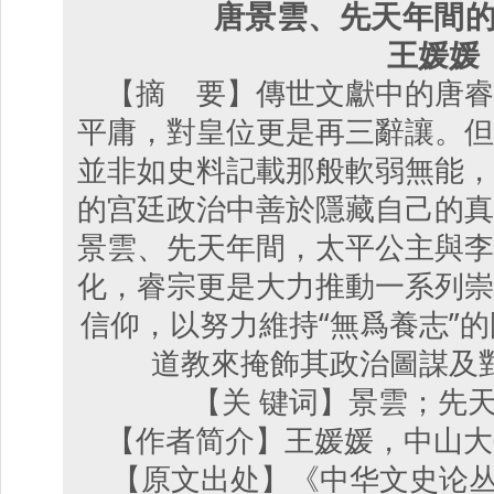
唐景雲、先天年間
王媛媛
【摘 要】傳世文獻中的唐睿
平庸，對皇位更是再三辭讓。但
並非如史料記載那般軟弱無能，
的宫廷政治中善於隱藏自己的真
景雲、先天年間，太平公主與李
化，睿宗更是大力推動一系列崇
信仰，以努力維持“無爲養志”
道教來掩飾其政治圖謀及
【关 键词】景雲；先
【作者简介】王媛媛，中山大
【原文出处】《中华文史论丛》（沪