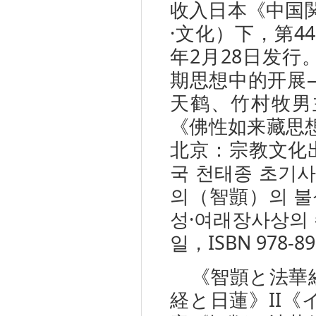
收入日本《中国関
·文化）下，第4
年2月28日发
期思想中的开展
天鹤、竹村牧男
《佛性如来藏思想
北京：宗教文化出
국 천태종 초기
의（智顗）의 불
성·여래장사상의 수
일，ISBN 978-89
《智顗と法華
経と日蓮》II《