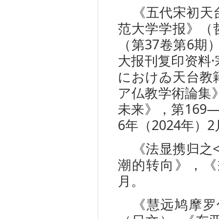
《五代宋初天
范大学学报》（哲
（第37卷第6期
大报刊复印资料·
におけゐ天台教
ア仏教学術論集
未来》，第169
6年（2024年）2
《法显携归之
潮的转向》，《
月。
《慧远鸠摩罗