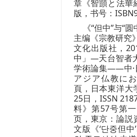
章《智顗と法華経
版，书号：ISBN978
《“但中”与“
主编《宗教研究》
文化出版社，20
中」—天台智者
学術論集——中·
アジア仏教にお
頁，日本東洋大学
25日，ISSN 
料》第57号第一
页，東京：論説資
文版《‘단중但中