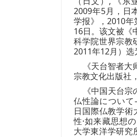
（日文）, 《
2009年5月，
学报》，2010年
16日。该文被《
科学院世界宗教
2011年12月）选
《天台智者大师
宗教文化出版社，2
《中国天台宗
仏性論について
日国際仏教学術
性·如来藏思想の
大学東洋学研究所