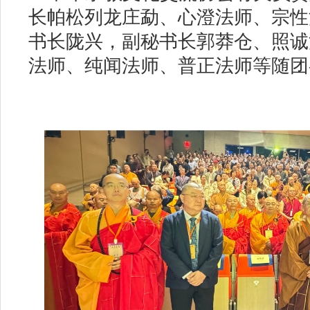
长帕松列龙庄勐、心澄法师、宗性
书长陇兴，副秘书长郭莽仓、照诚
法师、纯闻法师、普正法师等随团