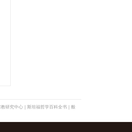
宗教研究中心
|
斯坦福哲学百科全书
|
般