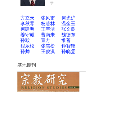
学
方立天
张风雷
何光沪
李秋零
杨慧林
温金玉
何建明
王宇洁
张文良
姜守诚
曹南来
魏德东
孙毅
宣方
惟善
程乐松
张雪松
钟智锋
孙帅
王俊淇
孙晓雯
基地期刊